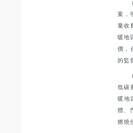
案，
量收
暖地
價，
的監
低碳
暖地
體、
燃燒