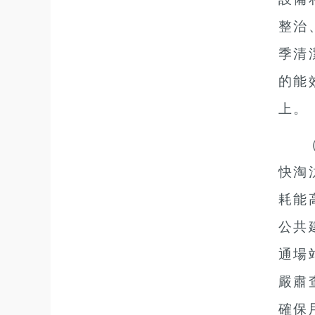
整治
季清
的能
上。
快淘
耗能
公共
通場
嚴肅
確保