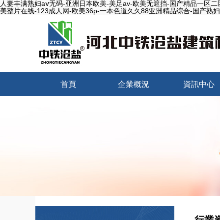
人妻丰满熟妇aⅴ无码-亚洲日本欧美-美足av-欧美无遮挡-国产精品一区二区
美整片在线-123成人网-欧美36p-一本色道久久88亚洲精品综合-国产
首頁
企業概況
資訊中心