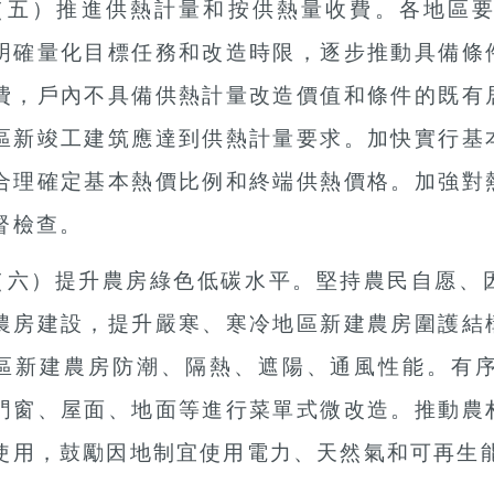
（五）推進供熱計量和按供熱量收費。
各地區
明確量化目標任務和改造時限，逐步推動具備條
費，戶內不具備供熱計量改造價值和條件的既有
區新竣工建筑應達到供熱計量要求。加快實行基
合理確定基本熱價比例和終端供熱價格。加強對
督檢查。
（六）提升農房綠色低碳水平。
堅持農民自愿、
農房建設，提升嚴寒、寒冷地區新建農房圍護結
區新建農房防潮、隔熱、遮陽、通風性能。有
門窗、屋面、地面等進行菜單式微改造。推動農
使用，鼓勵因地制宜使用電力、天然氣和可再生