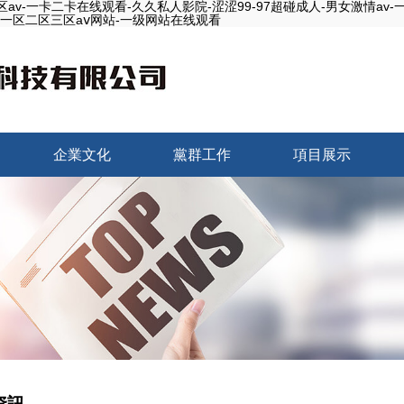
av-一卡二卡在线观看-久久私人影院-涩涩99-97超碰成人-男女激情av
熟妇一区二区三区aⅴ网站-一级网站在线观看
企業文化
黨群工作
項目展示