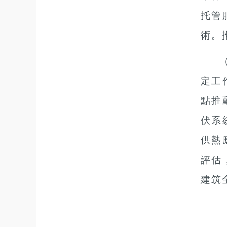
托管
術。
定工
點推
伏系
供熱
評估
建筑