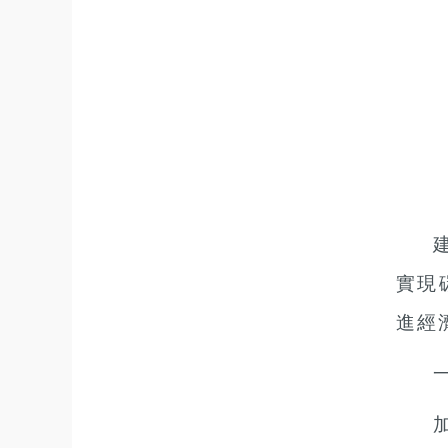
實現
進經