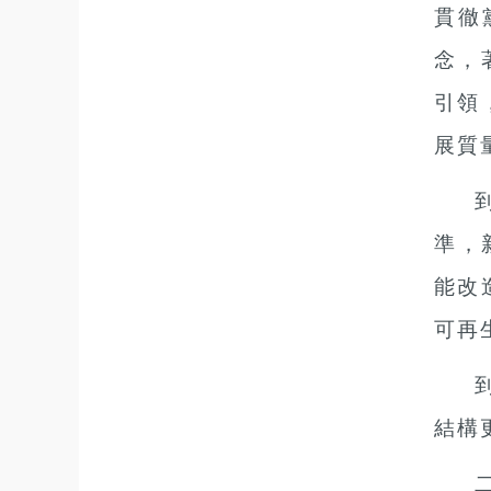
貫徹
念，
引領
展質
準，
能改
可再
結構